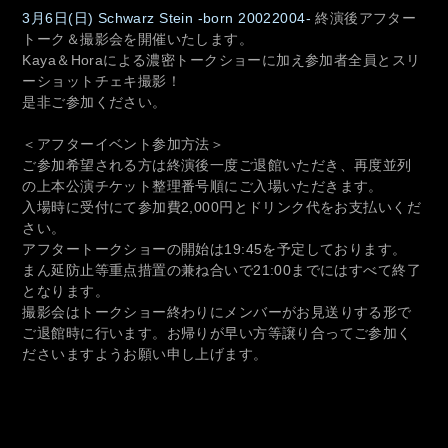
3月6日(日)
Schwarz Stein -born 20022004-
終演後
アフター
トーク＆撮影会を開催いたします。
Kaya＆Horaによる濃密トークショーに加え参加者全員とスリ
ーショットチェキ撮影！
是非ご参加ください。
＜アフターイベント参加方法＞
ご参加希望される方は終演後一度ご退館いただき、再度並列
の上本公演チケット整理番号順にご入場いただきます。
入場時に受付にて参加費2,000円とドリンク代をお支払いくだ
さい。
アフタートークショーの開始は19:45を予定しております。
まん延防止等重点措置の兼ね合いで21:00までにはすべて終了
となります
。
撮影会はトークショー終わりにメンバーがお見送りする形で
ご退館時に行います。お帰りが早い方等譲り合ってご参加く
ださいますようお願い申し上げます。